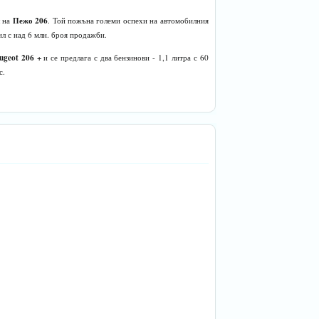
Пежо 206
л на
. Той пожъна големи оспехи на автомобилния
ил с над 6 млн. броя продажби.
ugeot 206 +
и се предлага с два бензинови - 1,1 литра с 60
с.