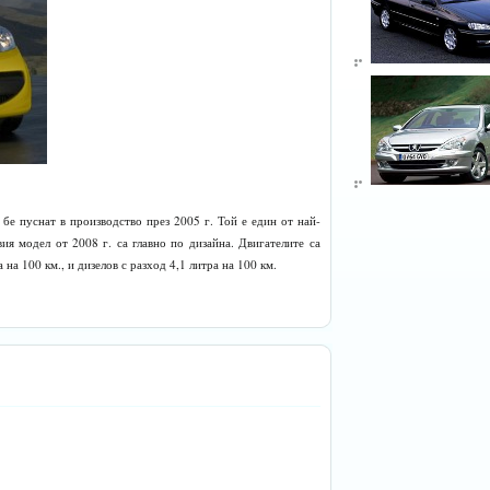
бе пуснат в производство през 2005 г. Той е един от най-
ия модел от 2008 г. са главно по дизайна. Двигателите са
 на 100 км., и дизелов с разход 4,1 литра на 100 км.