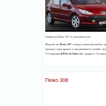
Снимка на Пежо 307 от netcarshow.com
Пежо 307
Моделът на
е малък семеен автомобил, п
предлага един красив и аеродинамичен дизайн, ко
EW10 16-Valve 14
2.0-литровия
с мощност 174 конс
Пежо 308