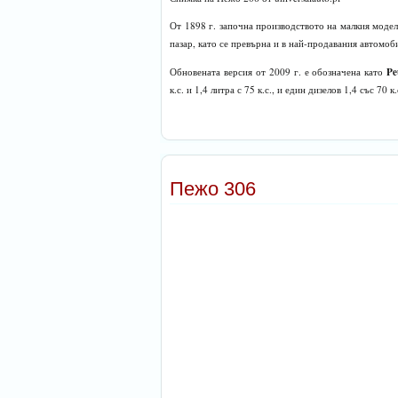
От 1898 г. започна производството на малкия моде
пазар, като се превърна и в най-продавания автомоб
Pe
Обновената версия от 2009 г. е обозначена като
к.с. и 1,4 литра с 75 к.с., и един дизелов 1,4 със 70 к.
Пежо 306