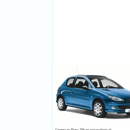
Снимка на Пежо 206 от universalauto.pl