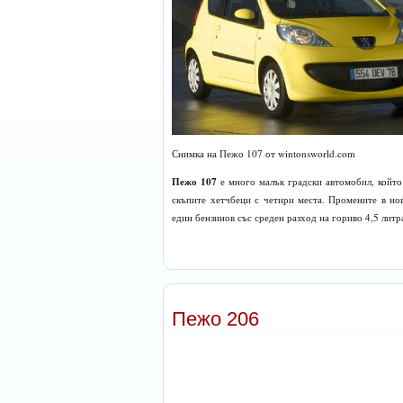
Снимка на Пежо 107 от wintonsworld.com
Пежо 107
е много малък градски автомобил, който 
скъпите хетчбеци с четири места. Промените в нов
един бензинов със среден разход на гориво 4,5 литра
Пежо 206