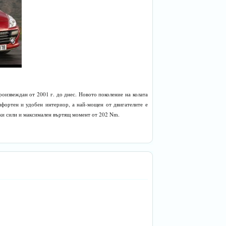
роизвеждан от 2001 г. до днес. Новото поколение на колата
мфортен и удобен интериор, а най-мощен от двигателите е
ки сили и максимален въртящ момент от 202 Nm.