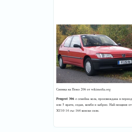
Снимка на Пежо 206 от wikimedia.org
Peugeot 306
е семейна кола, произвеждана в период
или 5 врати, седан, комби и кабрио. Най-мощния от
XU10 14 със 164 конски сили.